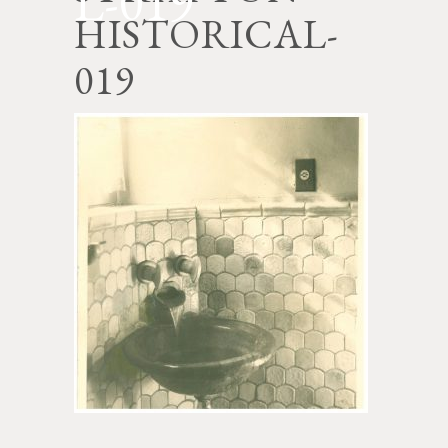
L-019
HISTORICAL-
019